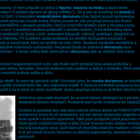
diorama. V mém případě se jedná o
figurky
,
bojovou techniku
a okolní terén.
enšen? S velkým zájmem se věnuji měřítku 1 : 35 a zde se zaměřuji na
období 2.
9 a 1945. V klasickém
modelářském dioramatu
však žádné pozadí nehledejme.
oveň vymezuje rozsah scény. Různá pozadí se zde používají pouze pro focení
rovnoběžně s okrajem podložky, čímž je umocněn divákův vjem a hloubka scény.
 v ruce" s kvalitním studiem podkladů z daného období, či konkrétní bitvy nebo
iu podkladů se čerpá z knih, dobových fotografií, výkresů, publikací, týkajících se
 z internetu. Při kvalitním studiu podkladů by nemělo docházet k excesům v
 kde je použit tank, který se vyráběl od roku 1944. Zkušené modeláře neošálíme a
bízíme historickou polopravdu. Nezávislý divák po shlédnutí
dioramatu
musí
krát bylo." V tomto směru také vidím přínos
dioramatu
, kde se vlastně celá scéna
 podobě megalomanských scén, kdy finále mých projektů byla velká podložka s
kami okolo. Nevadilo. Hnacím motorem bylo nadšení a radost z výsledku. Pilně jsem
í nesmělé pokusy světla a stínu.
já věděl, že jsem na správné cestě. Pochopil jsem, že
stavba dioramatu
, je vlast
mi a ještě zhotovit terén tak, aby odpovídal realitě. K čemu je perfektně postavený 
vážit a na to jsem se velmi soustředil. Jedna doplňuje druhou a ve finále všechny t
Velmi brzy jsem také pochopil, že arzenál nářadí, skládající se z pinze
skalpelem dlouho nevystačí. Postupně jsem proto investoval do nástrojů
Dodnes si pamatuji den, kdy jsem poprvé přinesl domů set TAMIYA SPRA
domácnost. Dnes ho již nevlastním, ale byl dalším vývojovým stupněm
tento aparát v dobrém vzpomínat. Také jsem postupně začal pracovat s l
místo jejich ohýbání pinzetou a přes různé hranoly bude dobrou invest
má svůj postupný vývoj. Zažil jsem již okamžiky totálního nadšení i chví
to je asi právě hnacím motorem za dalšími experimenty, zkoušením nov
pomůcek.