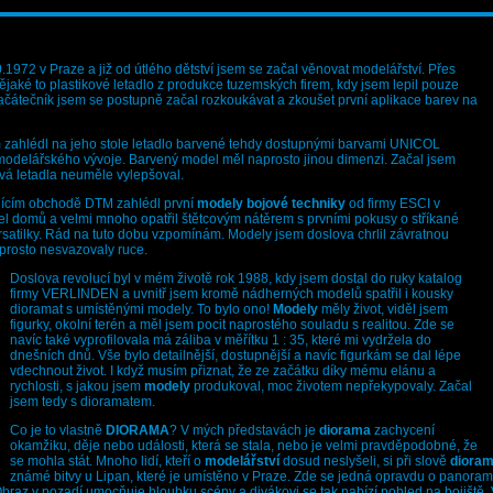
0.1972 v Praze a již od útlého dětství jsem se začal věnovat modelářství. Přes
aké to plastikové letadlo z produkce tuzemských firem, kdy jsem lepil pouze
ačátečník jsem se postupně začal rozkoukávat a zkoušet první aplikace barev na
 zahlédl na jeho stole letadlo barvené tehdy dostupnými barvami UNICOL
modelářského vývoje. Barvený model měl naprosto jinou dimenzi. Začal jsem
vá letadla neuměle vylepšoval.
ujícím obchodě DTM zahlédl první
modely bojové techniky
od firmy ESCI v
šel domů a velmi mnoho opatřil štětcovým nátěrem s prvními pokusy o stříkané
satilky. Rád na tuto dobu vzpomínám. Modely jsem doslova chrlil závratnou
aprosto nesvazovaly ruce.
Doslova revolucí byl v mém životě rok 1988, kdy jsem dostal do ruky katalog
firmy VERLINDEN a uvnitř jsem kromě nádherných modelů spatřil i kousky
dioramat s umístěnými modely. To bylo ono!
Modely
měly život, viděl jsem
figurky, okolní terén a měl jsem pocit naprostého souladu s realitou. Zde se
navíc také vyprofilovala má záliba v měřítku 1 : 35, které mi vydržela do
dnešních dnů. Vše bylo detailnější, dostupnější a navíc figurkám se dal lépe
vdechnout život. I když musím přiznat, že ze začátku díky mému elánu a
rychlosti, s jakou jsem
modely
produkoval, moc životem nepřekypovaly. Začal
jsem tedy s dioramatem.
Co je to vlastně
DIORAMA
? V mých představách je
diorama
zachycení
okamžiku, děje nebo události, která se stala, nebo je velmi pravděpodobné, že
se mohla stát. Mnoho lidí, kteří o
modelářství
dosud neslyšeli, si při slově
diora
známé bitvy u Lipan, které je umístěno v Praze. Zde se jedná opravdu o panoram
braz v pozadí umocňuje hloubku scény a divákovi se tak nabízí pohled na bojiště. V