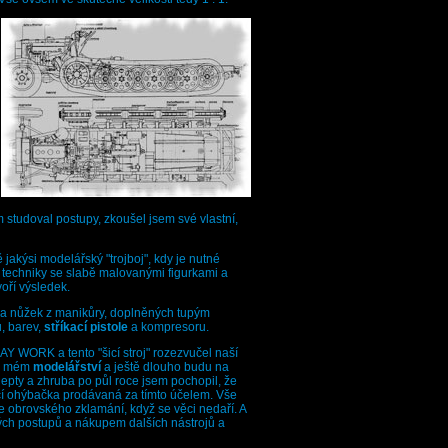
 studoval postupy, zkoušel jsem své vlastní,
ně jakýsi modelářský "trojboj", kdy je nutné
kus techniky se slabě malovanými figurkami a
voří výsledek.
ty a nůžek z manikůry, doplněných tupým
, barev,
stříkací pistole
a kompresoru.
Y WORK a tento "šicí stroj" rozezvučel naší
 v mém
modelářství
a ještě dlouho budu na
epty a zhruba po půl roce jsem pochopil, že
icí ohýbačka prodávaná za tímto účelem. Vše
le obrovského zklamání, když se věci nedaří. A
ých postupů a nákupem dalších nástrojů a