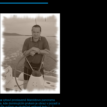
ma
vybaví proslavené Maroldovo panorama
a, kde dominujícím prvkem je obraz v pozadí a
še ovšem ve skutečné velikosti tedy 1 : 1.