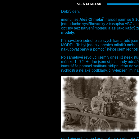
ALEŠ CHMELAŘ
Dobrý den,
jmenuji se
Aleš Chmelař
, narodil jsem se 8.1
jednoduché vystřihovánky z časopisu ABC a něj
obtisky bez barvení modelu a asi jako každý z
modely
.
Při návštěvě jednoho ze svých kamarádů jsem
MODEL. To byl jeden z prvních milníků mého 
nakupovat barvy a pomocí štětce jsem jednotli
Po sametové revoluci jsem v dnes již neexist
měřítku 1 : 72. Hodně jsem si jich tehdy odná
kamufláže pomocí molitanu skřípnutého do ver
rychlostí a nějaké podklady, či vylepšení mi n
před ním poházené kusy výzbroje a výstroje. O