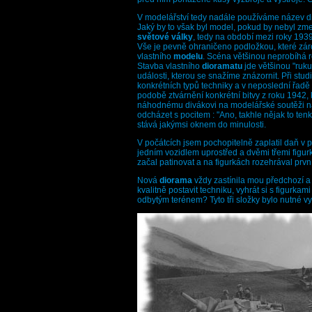
V modelářství tedy nadále používáme název 
Jaký by to však byl model, pokud by nebyl zm
světové války
, tedy na období mezi roky 193
Vše je pevně ohraničeno podložkou, které zár
vlastního
modelu
. Scéna většinou neprobíhá 
Stavba vlastního
dioramatu
jde většinou "ruku
události, kterou se snažíme znázornit. Při stud
konkrétních typů techniky a v neposlední řadě
podobě ztvárnění konkrétní bitvy z roku 1942,
náhodnému divákovi na modelářské soutěži na
odcházet s pocitem : "Ano, takhle nějak to ten
stává jakýmsi oknem do minulosti.
V počátcích jsem pochopitelně zaplatil daň v
jedním vozidlem uprostřed a dvěmi třemi figur
začal patinovat a na figurkách rozehrával prvn
Nová
diorama
vždy zastínila mou předchozí a 
kvalitně postavit techniku, vyhrát si s figurka
odbytým terénem? Tyto tři složky bylo nutné vy