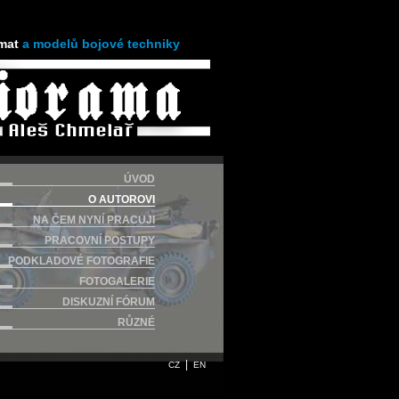
mat
a modelů bojové techniky
ÚVOD
O AUTOROVI
NA ČEM NYNÍ PRACUJI
PRACOVNÍ POSTUPY
PODKLADOVÉ FOTOGRAFIE
FOTOGALERIE
DISKUZNÍ FÓRUM
RŮZNÉ
|
CZ
EN