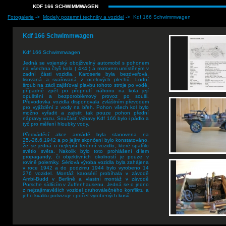
KDF 166 SCHWIMMWAGEN
Fotogalerie
->
Modely pozemní techniky a vozidel
-> Kdf 166 Schwimmwagen
Kdf 166 Schwimmwagen
Kdf 166 Schwimmwagen
Jedná se vojenský obojživelný automobil s pohonem
na všechna čtyři kola ( 4×4 ) a motorem umístěným v
zadní části vozidla. Karoserie byla bezdveřová,
lisovaná a svařovaná z ocelových plechů. Lodní
šroub na zádi zajišťoval plavbu tohoto stroje po vodě,
případně zpět po přepnutí náhonu na kola její
opuštění a bezporoblémový provoz po souši.
Převodovka vozidla disponovala zvláštním převodem
pro vyjíždění z vody na břeh. Pohon všech kol bylo
možno vyřadit a zajistit tak pouze pohon přední
nápravy vozu. Součástí výbavy Kdf 166 bylo i pádlo a
tyč pro měření hloubky vody.
Předváděcí akce armádě byla stanovena na
25.-26.6.1942 a po jejím skončení bylo konstatováno,
že se jedná o nejlepší terénní vozidlo, které spatřilo
světlo světa. Nakolik bylo toto prohlášení dílem
propagandy, či objektivních okolností je pouze v
rovině polemiky. Sériová výroba vozidla byla zahájena
v roce 1942 a do podzimu 1944 bylo vyrobeno 14
276 vozidel. Montáž karosérií probíhala v závodě
Ambi-Budd v Berlíně a vlastní montáž v závodě
Porsche sídlícím v Zuffenhausenu. Jedná se o jedno
z nejzajímavěších vozidel druhoválečného konfliktu a
jeho kvalitu potvrzuje i počet vyrobených kusů…