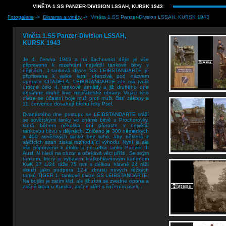
VINĚTA 1.SS PANZER-DIVISION LSSAH, KURSK 1943
Fotogalerie
->
Diorama a viněty
-> Viněta 1.SS Panzer-Division LSSAH, KURSK 1943
Viněta 1.SS Panzer-Division LSSAH,
KURSK 1943
Je 4. června 1943 a na šachovnici dějin je vše
připraveno k rozehrání největší tankové bitvy v
dějinách. 1.tanková divize SS LEIBSTANDARTE je
připravena k velké letní ofenzívě pod názvem
operace CITADELA. LEIBSTANDARTE zde má tvořit
útočné čelo 4. tankové armády a již druhého dne
dosáhne druhé linie nepřátelské obrany. Vojáci této
divize se účastní boje muž proti muži, čistí zákopy a
11. července dosahují břehu řeky Psel.
Dvanáctého dne postupu se LEIBSTANDARTE sráží
se sovětskými tanky ve známé bitvě u Prochorovky,
která během několika dní přeroste v největší
tankovou bitvu v dějinách. Zničeno je 300 německých
a 400 sovětských tanků bez toho, aby některá z
válčících stran získal rozhodující výhodu. Nyní je ale
vše připraveno k útoku a posádka tanku Panzer III
Ausf. N hledí na obzor a očekává věci příští. Se svým
tankem, který je vybaven krátkohlavňovým kanonem
KwK 37 L/24 ráže 75 mm s délkou hlavně 24 ráží
slouží jako podpora 12-ti zbrusu nových těžkých
tanků TIGER 1. tankové divize SS LEIBSTANDARTE.
Na bojišti je zatím klid, ale již zítra se zvedne opona a
začně bitva u Kurska, začne střet s řinčením oceli...