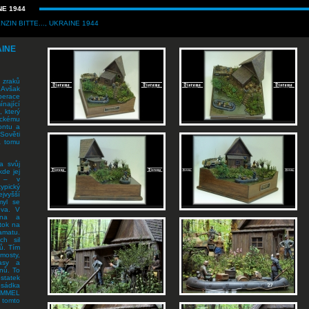
NE 1944
NZIN BITTE..., UKRAINE 1944
AINE
a zraků
. Avšak
perace
nající
, který
ckému
rontu a
Sověti
a tomu
a svůj
kde jej
ě – v
ypický
jvyšší
myl se
ova. V
ana a
tok na
amatu.
h sil
jů. Tím
mosty,
rasy a
nů. To
ostatek
osádka
TUMMEL
 tomto