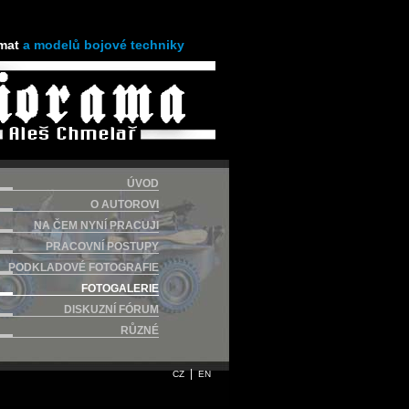
mat
a modelů bojové techniky
ÚVOD
O AUTOROVI
NA ČEM NYNÍ PRACUJI
PRACOVNÍ POSTUPY
PODKLADOVÉ FOTOGRAFIE
FOTOGALERIE
DISKUZNÍ FÓRUM
RŮZNÉ
|
CZ
EN