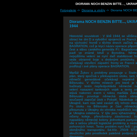
DIORAMA NOCH BENZIN BITTE..., UKRAI
Fotogalerie
->
Diorama a viněty
-> Diorama NOCH BE
Diorama NOCH BENZIN BITTE..., UKR
1944
Historické souvislosti : V létě 1944 se většin
obrací ke dni D a vylodění spojenců ve Francii
na východní frontě v těchto dnech začíná o
BAGRATION, což je krycí název operace připomí
čest a slávu carského generála P.I. Bagrationa
padl ve známé bitvě u Borodina. Něme
nejvyššímu velení se nyní daří stabilizovat f
vede obranné boje s drobnými protiútoky. 
očekávají otevření západní fronty ve Francii 
podřizují i své plány operace BAGRATION.
Maršál Žukov s problémy prosazuje u Stalin
plán, který spočívá v překvapivém útoku, tam, 
němečtí generálové očekávají nejmén
Bělorusku. V těchto místech pro které je t
bažinatý terén nepředpokládá německé ne
velení nasazení tankových vojsk a tento o
stává nakonec esem v rukou maršála Žuk
Bělorusku povoluje německá slabá obr
současně započal útok v Pobaltí. Následuje ú
Ukrajině, kam nás také zavádí děj tohoto dior
Po útoku na Bělorusko je část německýc
přesunuta z Ukrajiny do ohniska největších bo
je Ukrajina oslabena. V týlu jsou vyhazovány 
ničeny koleje, přerušovány zásobovací t
napadány německé kolony jednotkami partyzá
vše s sebou přináší logistické problémy a ned
pohonných hmot. Tento problém nyní řeší i p
obrněného transportéru Sd.Kfz. 250/8 S
sloužícího jako prostředek palebné podpory v
dioramatu…