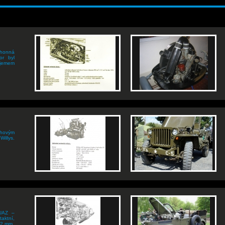
ohonná
or byl
bjemem
hovým
illys.
 UAZ –
taktní,
82 mm.