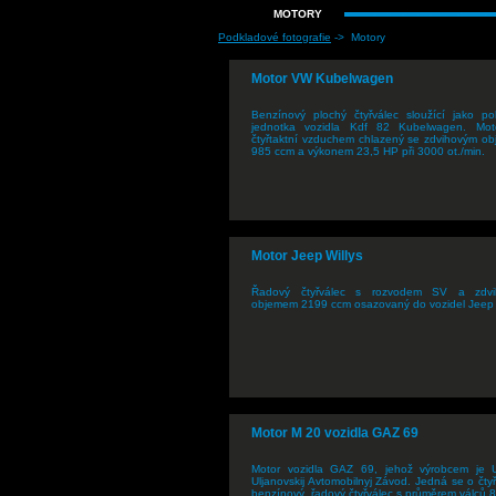
MOTORY
Podkladové fotografie
-> Motory
Motor VW Kubelwagen
Benzínový plochý čtyřválec sloužící jako p
jednotka vozidla Kdf 82 Kubelwagen. Mot
čtyřtaktní vzduchem chlazený se zdvihovým o
985 ccm a výkonem 23,5 HP při 3000 ot./min.
Motor Jeep Willys
Řadový čtyřválec s rozvodem SV a zdvi
objemem 2199 ccm osazovaný do vozidel Jeep W
Motor M 20 vozidla GAZ 69
Motor vozidla GAZ 69, jehož výrobcem je
Uljanovskij Avtomobilnyj Závod. Jedná se o čtyř
benzínový, řadový čtyřválec s průměrem válců 