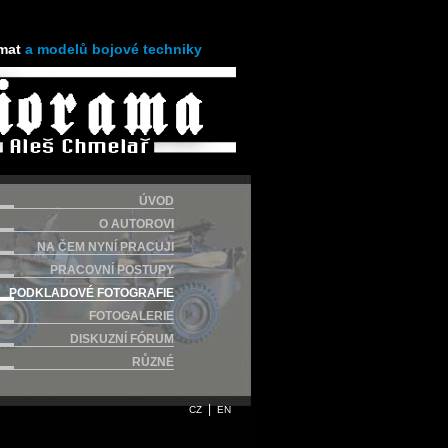
mat
a modelů bojové techniky
ÚVOD
O AUTOROVI
NA ČEM NYNÍ PRACUJI
PRACOVNÍ POSTUPY
PODKLADOVÉ FOTOGRAFIE
FOTOGALERIE
DISKUZNÍ FÓRUM
RŮZNÉ
|
CZ
EN