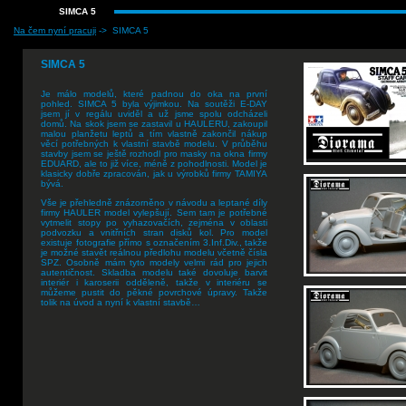
SIMCA 5
Na čem nyní pracuji
-> SIMCA 5
SIMCA 5
Je málo modelů, které padnou do oka na první
pohled. SIMCA 5 byla výjimkou. Na soutěži E-DAY
jsem jí v regálu uviděl a už jsme spolu odcházeli
domů. Na skok jsem se zastavil u HAULERU, zakoupil
malou planžetu leptů a tím vlastně zakončil nákup
věcí potřebných k vlastní stavbě modelu. V průběhu
stavby jsem se ještě rozhodl pro masky na okna firmy
EDUARD, ale to již více, méně z pohodlnosti. Model je
klasicky dobře zpracován, jak u výrobků firmy TAMIYA
bývá.
Vše je přehledně znázorněno v návodu a leptané díly
firmy HAULER model vylepšují. Sem tam je potřebné
vytmelit stopy po vyhazovačích, zejména v oblasti
podvozku a vnitřních stran disků kol. Pro model
existuje fotografie přímo s označením 3.Inf.Div., takže
je možné stavět reálnou předlohu modelu včetně čísla
SPZ. Osobně mám tyto modely velmi rád pro jejich
autentičnost. Skladba modelu také dovoluje barvit
interiér i karoserii odděleně, takže v interiéru se
můžeme pustit do pěkné povrchové úpravy. Takže
tolik na úvod a nyní k vlastní stavbě…