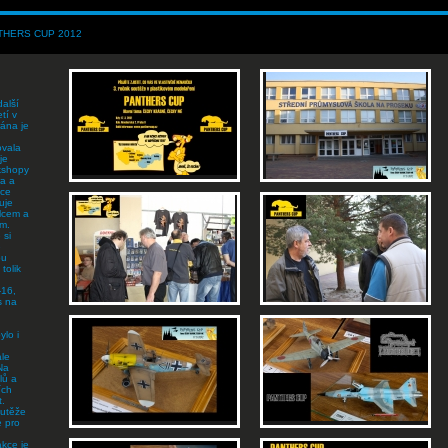
THERS CUP 2012
alší
tí v
rána je
ovala
je
kshopy
ra a
zce
uje
ulcem a
m.
 si
é
ou
tolik
-16,
s na
ylo i
ale
Na
lů a
ích
t.
outěže
e pro
kce je