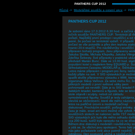
PANTHERS CUP 2012
Různé
->
Modelářské soutěže a ostatní akce
-> PAN
PANTHERS CUP 2012
Je sobotní ráno 17.3.2012 6,30 hod. a začíná d
ročník soutěže PANTHERS CUP. Tentokrát již tře
pořadí. Najíždějí první prodejci i soutěžící a od 
jasné, že počasí se tentokrát vydaří. V případě
počasí se vše potvrdilo a přes den teplota atak
hranici 20-ti stupňů. Pro návštěvníky i soutěžící 
připraven bohatý program. Jsou připraveny wor
Jakuba Skolila, Michala Křepelky, Jakuba Viling
Zdeňka Šebesty. Své přípravky v praktické uká
předvádí Marián Bunc. Dále ve 13,00 hod. start
populární kotel s majitelem firmy EDUARD p. Š
šéfredaktorem časopisu MODELÁŘ p. Štěrbáke
Letos máme připraven i program pro ženy, takže
každý přijde na své. V SIG výstavkách je možn
spatřit skvěle připravenou výstavku z WWI, kter
organizuje Sláva Vaňous. Za sebe mohu říci, že 
pěkných modelů z první světové války jsem
pohromadě asi neviděl. Dále je tu SIG letadel F
italských letadel, kamionů a figurek, kde se leto
stole objevili i sculpty, neboli od základu
vymodelované figurky. Soutěž je tedy zahájena,
otevírá se občerstvení, které dle mého názoru b
letos na patřičné úrovni a modeláři začínají
diskutovat. Procházím soutěží, pořizuji snímky, 
času je málo, snad ani není možné vše vyfotit. 
soutěžních stolech se nakonec sešlo 737 mode
SIG výstavkách jich bylo dle mého odhadu dalš
cca 200 kusů, tudíž bylo opravdu na co se díva
Během dne diskutuji s modeláři i návštěvníky s
a zdá se, že všichni jsou spokojeni. Tento fakt j
nás jako pořadatele celé akce patrně největší
odměnou. Den postupně ubíhá a návštěvníků a