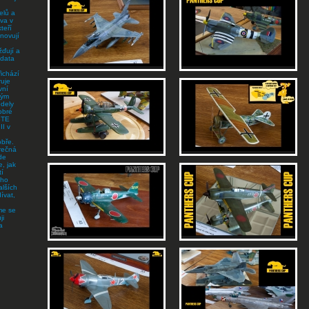
elů a
va v
teří
anovují
ďují a
 data
ichází
ruje
vní
vým
odely
obré
STE
II v
obře.
rečná
de
, jak
tí
ího
lších
ívat,
me se
ji
a