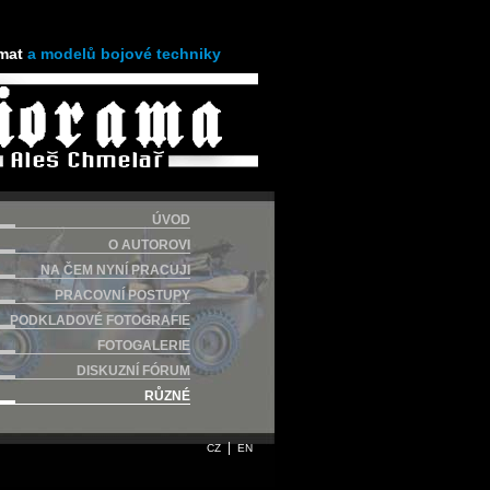
mat
a modelů bojové techniky
ÚVOD
O AUTOROVI
NA ČEM NYNÍ PRACUJI
PRACOVNÍ POSTUPY
PODKLADOVÉ FOTOGRAFIE
FOTOGALERIE
DISKUZNÍ FÓRUM
RŮZNÉ
|
CZ
EN