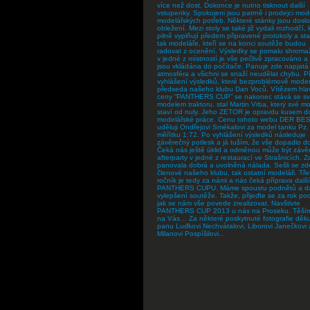
více než dost. Dokonce je nutno tisknout další
vstupenky. Spokojeni jsou patrně i prodejci mod
modelářských potřeb. Některé stánky jsou doslo
obležení. Mezi stoly se také již vydali rozhodčí, k
pilně vyplňují předem připravené protokoly a st
tak modeláře, kteří se na konci soutěže budou
radovat z ocenění. Výsledky se pomalu shromaž
v jedné z místností je vše pečlivě zpracováno a
jsou vkládána do počítače. Panuje zde napjatá
atmosféra a všichni se snaží neudělat chybu. Př
vyhlášení výsledků, které bezproblémově mode
předseda našeho klubu Dan Voců. Vítězem hla
ceny “PANTHERS CUP” se nakonec stává se s
modelem traktoru, stal Martin Vrba, který své m
staví od nuly. Jeho ZETOR je opravdu kusem d
modelářské práce. Cenu tohoto webu DER BE
uděluji Ondřejovi Smékalovi za model tanku Pz. 
měřítku 1:72. Po vyhlášení výsledků následuje
závěrečný potlesk a já tuším, že vše dopadlo d
Čeká nás ještě úklid a odměnou může být závě
afterparty v jedné z restaurací ve Strašnicích. Z
panovala dobrá a uvolněná nálada. Sešli se zde
členové našeho klubu, tak ostatní modeláři. Tře
ročník je tedy za námi a nás čeká příprava dalš
PANTHERS CUPU. Máme spoustu podnětů a da
vylepšení soutěže. Takže, přijeďte se za rok pod
jak se nám vše povede zrealizovat. Navštivte
PANTHERS CUP 2013 u nás na Proseku. Těší
na Vás… Za některé poskytnuté fotografie děku
panu Luďkovi Nechvátalovi, Liborovi Janečkovi 
Milanovi Pospíšilovi...