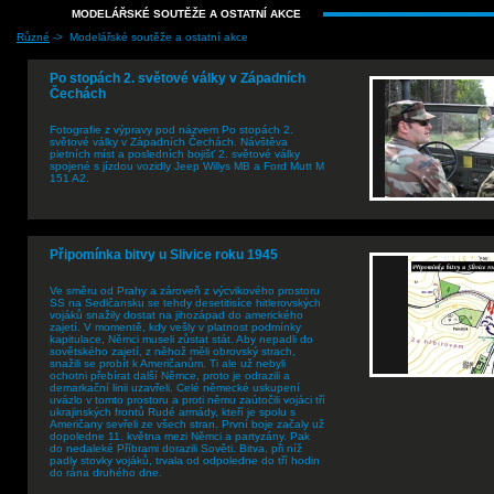
MODELÁŘSKÉ SOUTĚŽE A OSTATNÍ AKCE
Různé
-> Modelářské soutěže a ostatní akce
Po stopách 2. světové války v Západních
Čechách
Fotografie z výpravy pod názvem Po stopách 2.
světové války v Západních Čechách. Návštěva
pietních míst a posledních bojišť 2. světové války
spojené s jízdou vozidly Jeep Willys MB a Ford Mutt M
151 A2.
Připomínka bitvy u Slivice roku 1945
Ve směru od Prahy a zároveň z výcvikového prostoru
SS na Sedlčansku se tehdy desetitisíce hitlerovských
vojáků snažily dostat na jihozápad do amerického
zajetí. V momentě, kdy vešly v platnost podmínky
kapitulace, Němci museli zůstat stát. Aby nepadli do
sovětského zajetí, z něhož měli obrovský strach,
snažili se probít k Američanům. Ti ale už nebyli
ochotni přebírat další Němce, proto je odrazili a
demarkační linii uzavřeli. Celé německé uskupení
uvázlo v tomto prostoru a proti němu zaútočili vojáci tří
ukrajinských frontů Rudé armády, kteří je spolu s
Američany sevřeli ze všech stran. První boje začaly už
dopoledne 11. května mezi Němci a partyzány. Pak
do nedaleké Příbrami dorazili Sověti. Bitva, při níž
padly stovky vojáků, trvala od odpoledne do tří hodin
do rána druhého dne.