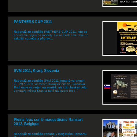
PANTHERS CUP 2011
Reportáž ze soutěže PANTHERS CUP 2011, kde se
podíváme nejen na modely, ale nahlédneme také do
zákulisí soutěže a příprav…
SVM 2011, Kranj, Slovenia
Reportáž ze soutěže SVM 2011 konané ve dnech
28.-29.5.2011 ve městě Kranj ležícím ve Slovinsku.
Podíváme se nejen na soutěž, ale i do Julských Alp,
Lendavy, města Kranj a také na jezero Bled…
Pleins feux sur le maquettisme Ransart
2012, Belgique
Reportáž ze soutěže konané v Belgickém Ransartu.