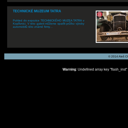
TECHNICKÉ MUZEUM TATRA
Pohled do expozice TECHNICKÉHO MUZEA TATRA v
Kopřivnici. V této galerii můžeme spatřit průřez výroby
automobilů této známé firmy…
© 2014 Aleš C
Warning
: Undefined array key "flash_inst"