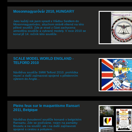
Mosonmagyaróvár 2010, HUNGARY
Jako každý rok jsem vyrazil s Vláďou Seidlem do
Mosonmagyaróváru, abychom strávili víkend na této
pěkné soutěži. Zde je snad z části zachycena
atmosféra soutěže a vybrané modely. V roce 2010 se
konal již 14. ročník této soutěže.
SCALE MODEL WORLD ENGLAND -
TELFORD 2010
Návštěva soutěže SMW Telford 2010, prohlídka
muzeí a další zajímavosti spojené s pětidenním
výletem do Anglie…
Pleins feux sur le maquettisme Ransart
2011, Belgique
Návštěva dvoudenní soutěže konané v belgickém
Ransartu. Zde se podíváme, nejen na památky
Bruselu a na soutěž, ale i na další zajímavosti
spojené s cestou a pobytem…