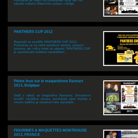
Podíváme se nejen na modelářské stoly, ale i do
zákulisí našeho třídenního pobytu v Belgii.
PANTHERS CUP 2012
Reportáž ze soutěže PANTHERS CUP 2012.
Podíváme se na velmi vydařené modely, výstavní
prostory, ale i něco fotek ze zákulisí. PANTHERS CUP
je opravdovým svátkem modelářství…
Pleins feux sur le maquettisme Ransart
2013, Belgique
Další z výletů do belgického Ransartu. Dvoudenní
soutěž, návštěva muzea, procházka mezi modely a
mnoho dalšího je obsahem této reportáže.
FIGURINES & MAQUETTES MONTROUGE
2013, FRANCE