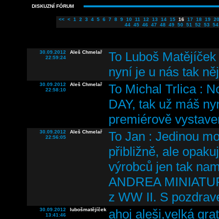
DISKUZNÍ FÓRUM
<<
<
1
2
3
4
5
6
7
8
9
10
11
12
13
14
15
16
17
18
19
2
44
45
46
47
48
49
50
51
52
53
54
30.09.2012
Aleš Chmelař
To Luboš Matějíček 
22:59:24
nyní je u nás tak ně
30.09.2012
Aleš Chmelař
To Michal Trlica : N
22:58:10
DAY, tak už máš ny
premiérově vystave
30.09.2012
Aleš Chmelař
To Jan : Jedinou mo
22:56:05
přibližně, ale opaku
výrobců jen tak n
ANDREA MINIATURES
z WW II. S pozdra
30.09.2012
lubošmatějíček
ahoj aleši,velká gra
13:41:46