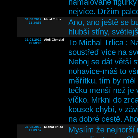
namalované figurky a
nejvíce. Držím pal
31.08.2012
Mical Trlica
Ano, ano ještě se bu
21:34:58
hlubší stíny, světlej
31.08.2012
Aleš Chmelař
To Michal Trlica : 
19:59:05
soustřeď více na sv
Neboj se dát větší 
nohavice-máš to všu
měřítku, tím by měl 
tečku menší než je 
víčko. Mrkni do zrca
kousek chybí, v závi
na dobré cestě. Ah
31.08.2012
Michal Trlica
Myslím že nejhorší
17:09:57