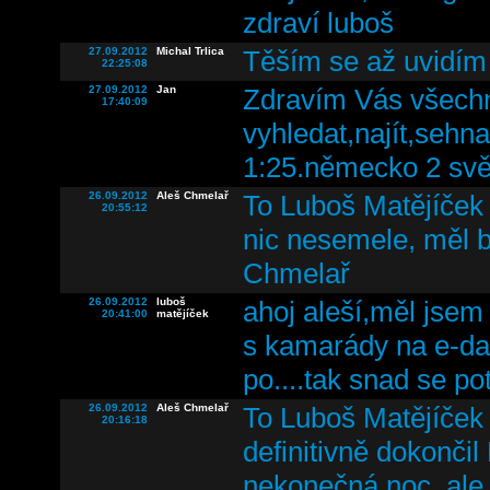
zdraví luboš
27.09.2012
Michal Trlica
Těším se až uvidím 
22:25:08
27.09.2012
Jan
Zdravím Vás všechn
17:40:09
vyhledat,najít,sehna
1:25.německo 2 sv
26.09.2012
Aleš Chmelař
To Luboš Matějíček 
20:55:12
nic nesemele, měl b
Chmelař
26.09.2012
luboš
ahoj aleší,měl jsem
20:41:00
matějíček
s kamarády na e-day
po....tak snad se po
26.09.2012
Aleš Chmelař
To Luboš Matějíček 
20:16:18
definitivně dokonč
nekonečná noc, ale k