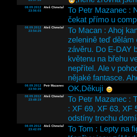
08.09.2012
Aleš Chmelař
To Petr Mazanec : No
23:56:03
čekat přímo u comp
08.09.2012
Aleš Chmelař
To Macan : Ahoj kam
23:54:25
zelenině teď dělám 
závěru. Do E-DAY bu
květenu na břehu ve
nepřítel. Ale v poh
nějaké fantasce. A
08.09.2012
Petr Mazanec
OK,Děkuji
23:50:39
08.09.2012
Aleš Chmelař
To Petr Mazanec : T
23:48:19
: XF 69, XF 63, XF 
odstíny trochu dom
08.09.2012
Aleš Chmelař
To Tom : Lepty na f
23:42:09