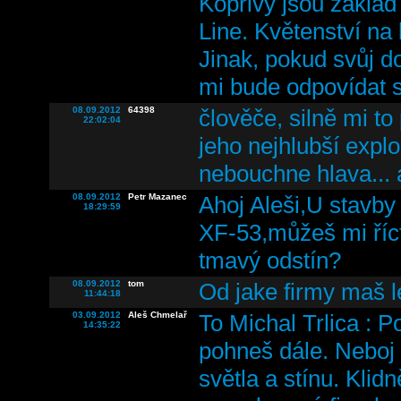
Kopřivy jsou základ
Line. Květenství na
Jinak, pokud svůj do
mi bude odpovídat 
08.09.2012
64398
člověče, silně mi t
22:02:04
jeho nejhlubší explo
nebouchne hlava...
08.09.2012
Petr Mazanec
Ahoj Aleši,U stavby 
18:29:59
XF-53,můžeš mi říct
tmavý odstín?
08.09.2012
tom
Od jake firmy maš le
11:44:18
03.09.2012
Aleš Chmelař
To Michal Trlica : P
14:35:22
pohneš dále. Neboj 
světla a stínu. Klid