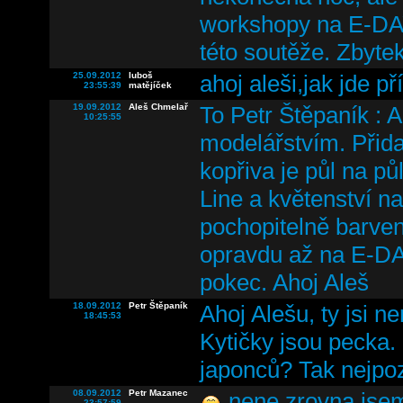
workshopy na E-DAY
této soutěže. Zbytek
25.09.2012
luboš
ahoj aleši,jak jde 
23:55:39
matějíček
19.09.2012
Aleš Chmelař
To Petr Štěpaník : A
10:25:55
modelářstvím. Přidal
kopřiva je půl na p
Line a květenství n
pochopitelně barven
opravdu až na E-DA
pokec. Ahoj Aleš
18.09.2012
Petr Štěpaník
Ahoj Alešu, ty jsi 
18:45:53
Kytičky jsou pecka.
japonců? Tak nejpoz
08.09.2012
Petr Mazanec
,nene zrovna js
23:57:59