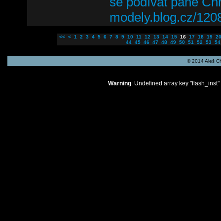
se podívat pane Chme
modely.blog.cz/120
<<
<
1
2
3
4
5
6
7
8
9
10
11
12
13
14
15
16
17
18
19
2
44
45
46
47
48
49
50
51
52
53
54
© 2014 Aleš C
Warning
: Undefined array key "flash_inst"